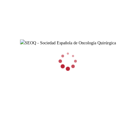
Lugar
: Consorcio Hospital General Universitario de Valencia
MÁS INFORMACIÓN
ACCESOS RÁPIDOS
HAZTE SOCIO
FORMACIÓN
NOTICIAS
ÁREA PRIVADA