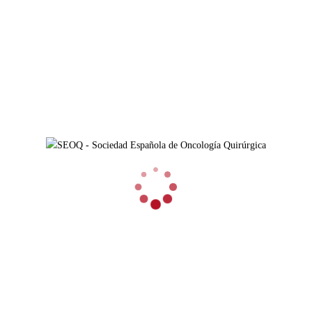
Para restablecer tu contraseña, por favor, introduce a
continuación tu dirección de correo electrónico o nombre
de usuario.
ACCESOS RÁPIDOS