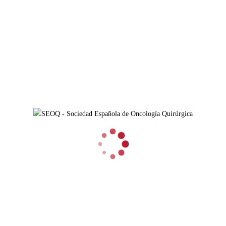
INICIO
/
EVENTOS RELACIONADOS 2018
CONGRESO DE LA SESPM
EVENTOS RELACIONADOS 2018
Cras tristique turpis justo, eu consequat sem adipiscing ut.
Donec posuere bibendum metus.