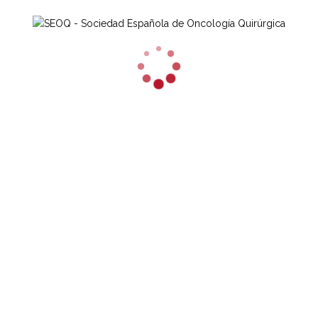
entrada en funcionamiento del REGECOP,
como retrospectivamente, lo que facilitará una
idea muy aproximada de la actividad real en
este campo. Deben incluirse todos los casos
que se programen para HIPEC, aunque
intraoperatoriamente se descarte la
Citorreducción y/o la HIPEC, ya que el número
de procedimientos abortados es un dato de
gran importancia. Deben incluirse también las
HIPECs con intención paliativa.
DESCARGA
Documento,
Aquí